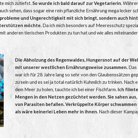
 mich zutiefst. 
So wurde ich bald darauf zur Vegetarierin
. Währen
h auch sehen, dass sogar eine rein pflanzliche Ernährung mega lecker sc
tprobleme und Ungerechtigkeit mit sich bringt, sondern auch hint
nterstützen möchte.
Da ich mich besonders auf Meeresschutz spezialis
mit anderen tierischen Produkten zu tun hat und wie alles miteinander
Die Abholzung des Regenwaldes, Hungersnot auf der Welt,
mit unserer westlichen Ernährungsweise zusammen.
 Das 
war ich für 28 Jahre lang so sehr von den Glaubenssätzen gepr
zu sein und es sei ja total natürlich Kuhmilch zu trinken. Nac
dem Meer zu holen, tauchte ich bei einer Fischfarm. 
Ich filmt
Mengen in den Netzen gezüchtet werden. Sie sahen aus, w
von Parasiten befallen. Verkrüppelte Körper schwammen w
als wäre keinerlei Leben mehr in ihnen. 
Nach dieser Kampag