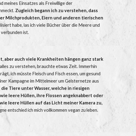
d meines Einsatzes als Freiwillige der 
hmeckt. 
Zugleich begann ich zu verstehen, dass 
er Milchprodukten, Eiern und anderen tierischen 
iert habe, las ich viele Bücher über die Meere und 
 verbunden ist. 
 aber auch viele Krankheiten hängen ganz stark 
alles zu verstehen, brauchte etwas Zeit. Immerhin 
ägt, ich müsste Fleisch und Fisch essen, um gesund 
h einer Kampagne im Mittelmeer um Geisternetze aus 
e die Tiere unter Wasser, welche in riesigen 
ie leere Hüllen, ihre Flossen angeknabbert oder 
ie leere Hüllen auf das Licht meiner Kamera zu, 
ne entschied ich mich vollkommen vegan zu leben. 