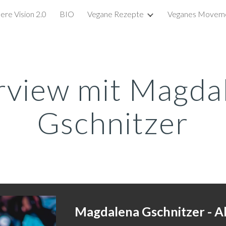
ere Vision 2.0
BIO
Vegane Rezepte
Veganes Movem
ip to main content
Skip to navigat
rview mit Magdal
Gschnitzer
Magdalena Gschnitzer - Ak