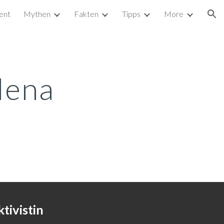
ent
Mythen
Fakten
Tipps
More
ion
ena 
tivistin