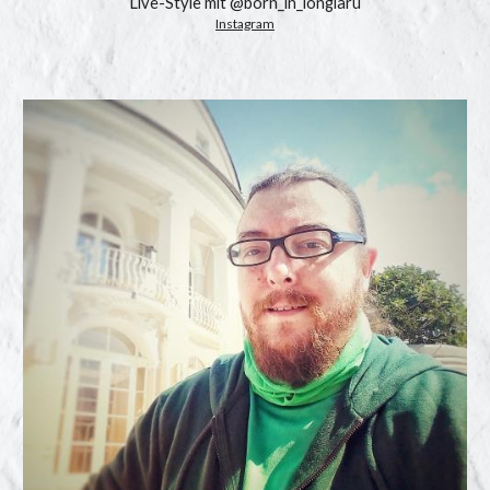
Live-Style mit @born_in_longiaru
Instagram