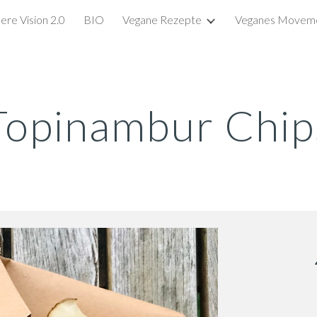
ere Vision 2.0
BIO
Vegane Rezepte
Veganes Movem
ip to main content
Skip to navigat
Topinambur Chip