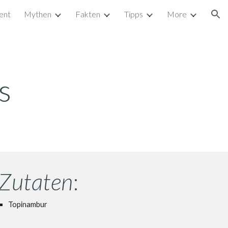
ent
Mythen
Fakten
Tipps
More
ion
s
Zutaten
:
Topinambur